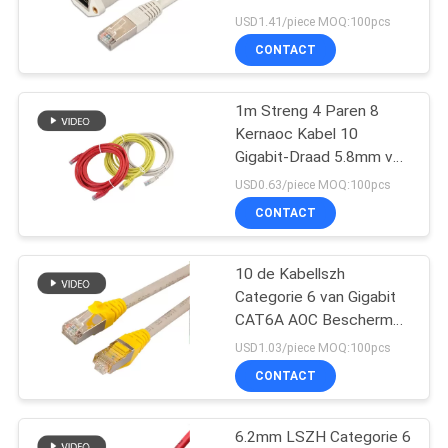
USD1.41/piece MOQ:100pcs
CONTACT
23
vezel optische
1m Streng 4 Paren 8
Kernaoc Kabel 10
vlecht
Gigabit-Draad 5.8mm van
AWG
USD0.63/piece MOQ:100pcs
CONTACT
10 de Kabellszh
85
Categorie 6 van Gigabit
De Zendontvanger
CAT6A AOC Beschermd
Koper
USD1.03/piece MOQ:100pcs
van de Gigabitvezel
CONTACT
6.2mm LSZH Categorie 6