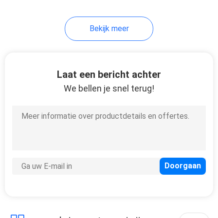
10
Bekijk meer
de kabel van cat6a
ethernet
Laat een bericht achter
We bellen je snel terug!
5
Vlakke
Netwerkkabel