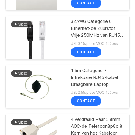
SITEMAP
CONTACT
PRIVACY
32AWG Categorie 6
13
Ethernet-de Zuurstof
POLICY
Vrije 250MHz van RJ45
waterdichte vezel
8P8C van Kabelgigabit
USD0.15/piece MOQ:100pcs
optische kabel
CONTACT
1.5m Categorie 7
Intrekbare RJ45-Kabel
Draagbare Laptop
12
32AWG
USD2.65/piece MOQ:100pcs
De Kabel van MPO
CONTACT
MTP
4 verdraaid Paar 5.8mm
AOC-de Telefoon8p8c 8
Kern van het Kabeloor