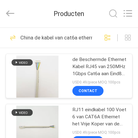
-
2025
WanyYi Telecom Tech Co.,Limited.
Producten
All
Rights
Reserved.
HUIS
89
China de kabel van cat6a ethernet
vezel optische kabel
PRODUCTEN
de Beschermde Ethernet
Kabel RJ45 van 250MHz
ONGEVEER
1Gbps Cat6a aan Eind8p-
ONS
Hoogte
USD0.49/piece MOQ:100pcs
CONTACT
12
FABRIEKSREIS
gepantserde vezel
RJ11 eindkabel 100 Voet
6 van CAT6A Ethernet
KWALITEITSCONTROLE
optische kabel
het Vrije Koper van de
Kernzuurstof 2,0 6P
USD0.49/piece MOQ:100pcs