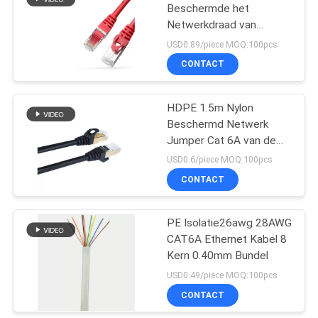
Beschermde het
Netwerkdraad van
15
Gigabit van het
USD0.89/piece MOQ:100pcs
Kabelkoper
CONTACT
aoc vezelkabel
HDPE 1.5m Nylon
Beschermd Netwerk
Jumper Cat 6A van de
Netwerkkabel Dubbel
USD0.6/piece MOQ:100pcs
CONTACT
20
de kabel van cat5e
PE Isolatie26awg 28AWG
CAT6A Ethernet Kabel 8
ethernet
Kern 0.40mm Bundel
USD0.49/piece MOQ:100pcs
CONTACT