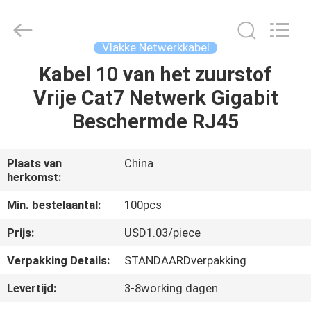
-
2026
WanyYi Telecom Tech Co.,Limited.
All
Rights
Vlakke Netwerkkabel
Reserved.
Kabel 10 van het zuurstof
HUIS
Vrije Cat7 Netwerk Gigabit
PRODUCTEN
Beschermde RJ45
ONGEVEER
Plaats van
China
herkomst:
ONS
Min. bestelaantal:
100pcs
FABRIEKSREIS
Prijs:
USD1.03/piece
Verpakking Details:
STANDAARDverpakking
KWALITEITSCONTROLE
Levertijd:
3-8working dagen