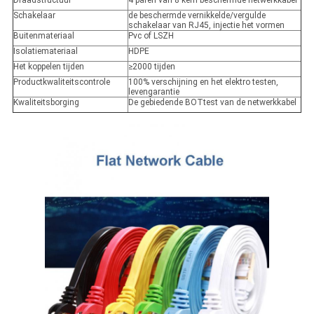
Draadstructuur
4 paren van 8 kern beschermde netwerkkabel
Schakelaar
de beschermde vernikkelde/vergulde
schakelaar van RJ45, injectie het vormen
Buitenmateriaal
Pvc of LSZH
Isolatiemateriaal
HDPE
Het koppelen tijden
≥2000 tijden
Productkwaliteitscontrole
100% verschijning en het elektro testen,
levengarantie
Kwaliteitsborging
De gebiedende BOTtest van de netwerkkabel