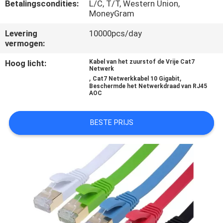
SITEMAP
Betalingscondities:
L/C, T/T, Western Union,
MoneyGram
Levering
10000pcs/day
PRIVACY
vermogen:
POLICY
Hoog licht:
Kabel van het zuurstof de Vrije Cat7
Netwerk
,
,
Cat7 Netwerkkabel 10 Gigabit
Beschermde het Netwerkdraad van RJ45
AOC
BESTE PRIJS