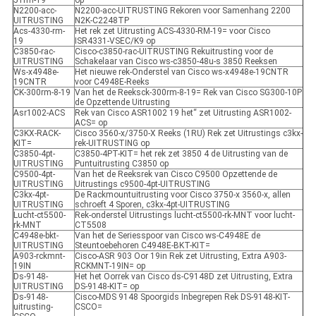
51rm-19
op
N2200-acc-
N2200-acc-UITRUSTING Rekoren voor Samenhang 2200
UITRUSTING
N2K-C2248TP
Acs-4330-rm-
Het rek zet Uitrusting ACS-4330-RM-19= voor Cisco
19
ISR4331-VSEC/K9 op
C3850-rac-
Cisco-c3850-rac-UITRUSTING Rekuitrusting voor de
UITRUSTING
Schakelaar van Cisco ws-c3850-48u-s 3850 Reeksen
Ws-x4948e-
Het nieuwe rek-Onderstel van Cisco ws-x4948e-19CNTR
19CNTR
voor C4948E-Reeks
CK-300rm-8-19
Van het de Reeksck-300rm-8-19= Rek van Cisco SG300-10P
de Opzettende Uitrusting
Asr1002-ACS
Rek van Cisco ASR1002 19 het“ zet Uitrusting ASR1002-
ACS= op
C3KX-RACK-
Cisco 3560-x/3750-X Reeks (1RU) Rek zet Uitrustings c3kx-
KIT=
rek-UITRUSTING op
C3850-4pt-
C3850-4PT-KIT= het rek zet 3850 4 de Uitrusting van de
UITRUSTING
Puntuitrusting C3850 op
C9500-4pt-
Van het de Reeksrek van Cisco C9500 Opzettende de
UITRUSTING
Uitrustings c9500-4pt-UITRUSTING
C3kx-4pt-
De Rackmountuitrusting voor Cisco 3750-x 3560-x, allen
UITRUSTING
schroeft 4 Sporen, c3kx-4pt-UITRUSTING
Lucht-ct5500-
Rek-onderstel Uitrustings lucht-ct5500-rk-MNT voor lucht-
rk-MNT
CT5508
C4948e-bkt-
Van het de Seriesspoor van Cisco ws-C4948E de
UITRUSTING
Steuntoebehoren C4948E-BKT-KIT=
A903-rckmnt-
Cisco-ASR 903 Oor 19in Rek zet Uitrusting, Extra A903-
19IN
RCKMNT-19IN= op
Ds-9148-
Het het Oorrek van Cisco ds-C9148D zet Uitrusting, Extra
UITRUSTING
DS-9148-KIT= op
Ds-9148-
Cisco-MDS 9148 Spoorgids Inbegrepen Rek DS-9148-KIT-
uitrusting-
CSCO=