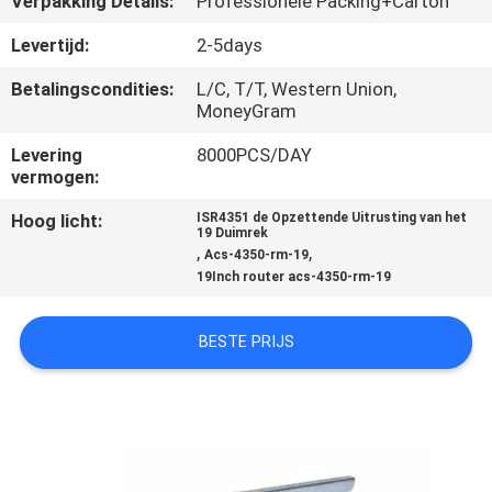
Verpakking Details:
Professionele Packing+Carton
SITEMAP
Levertijd:
2-5days
PRIVACY
Betalingscondities:
L/C, T/T, Western Union,
MoneyGram
POLICY
Levering
8000PCS/DAY
vermogen:
Hoog licht:
ISR4351 de Opzettende Uitrusting van het
19 Duimrek
,
,
Acs-4350-rm-19
19Inch router acs-4350-rm-19
BESTE PRIJS