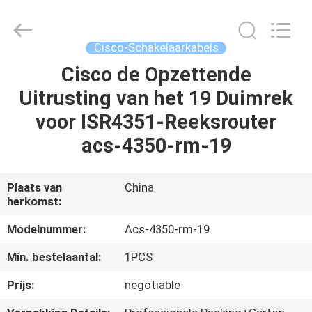
-
2026
WanyYi Telecom Tech Co.,Limited.
All
Rights
Cisco-Schakelaarkabels
Reserved.
Cisco de Opzettende
HUIS
Uitrusting van het 19 Duimrek
PRODUCTEN
voor ISR4351-Reeksrouter
acs-4350-rm-19
ONGEVEER
ONS
Plaats van
China
herkomst:
FABRIEKSREIS
Modelnummer:
Acs-4350-rm-19
Min. bestelaantal:
1PCS
KWALITEITSCONTROLE
Prijs:
negotiable