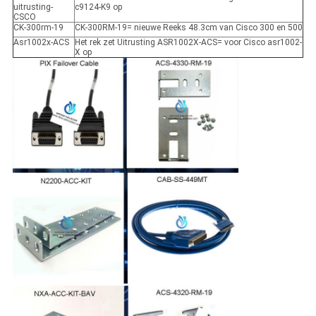
uitrusting-
c9124-K9 op
CSCO
CK-300rm-19
CK-300RM-19= nieuwe Reeks 48.3cm van Cisco 300 en 500
Asr1002x-ACS
Het rek zet Uitrusting ASR1002X-ACS= voor Cisco asr1002-
X op