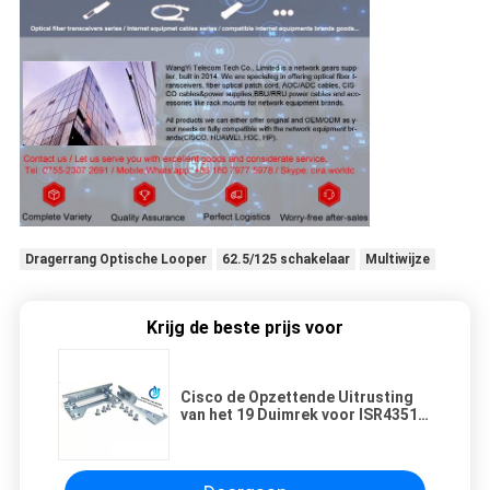
Dragerrang Optische Looper
62.5/125 schakelaar
Multiwijze
Krijg de beste prijs voor
Cisco de Opzettende Uitrusting
van het 19 Duimrek voor ISR4351-
Reeksrouter acs-4350-rm-19