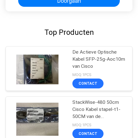
Doorgaan
Top Producten
De Actieve Optische
Kabel SFP-25g-Aoc10m
van Cisco
MOQ:1PCS
CONTACT
StackWise-480 50cm
Cisco Kabel stapel-t1-
50CM van de
Machtsstapel
MOQ:1PCS
CONTACT