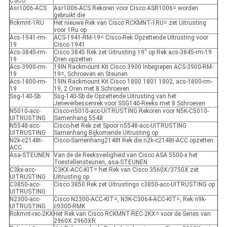
CSCO
Asr1006-ACS
Asr1006-ACS Rekoren voor Cisco ASR1006= worden
gebruikt die
Rckmnt-1RU
Het nieuwe Rek van Cisco RCKMNT-1RU= zet Uitrusting
voor 1Ru op
Acs-1941-rm-
ACS-1941-RM-19= Cisco-Rek Opzettende Uitrusting voor
19
Cisco 1941
Acs-3845-rm-
Cisco 3845 Rek zet Uitrusting 19“ op Rek acs-3845-rm-19
19
Oren opzetten
Acs-3900-rm-
19IN Rackmount Kit Cisco 3900 Inbegrepen ACS-3900-RM-
19
19=, Schroeven en Steunen
Acs-1800-rm-
19IN Rackmount Kit Cisco 1800 1801 1802, acs-1800-rm-
19
19, 2 Oren met 8 Schroeven
Ssg-140-Sb
Ssg-140-Sb de Opzettende Uitrusting van het
Jeneverbessenrek voor SSG140-Reeks met 8 Schroeven
N5010-acc-
Cisco-n5010-acc-UITRUSTING Rekoren voor N5K-C5010-
UITRUSTING
Samenhang 5548
N5548-acc-
Cisco-het Rek zet Spoor n5548-acc-UITRUSTING
UITRUSTING
Samenhang Bijkomende Uitrusting op
N2k-c2148t-
Cisco-Samenhang2148t Rek die n2k-c2148t-ACC opzetten
ACC
Asa-STEUNEN
Van de de Reeksveiligheid van Cisco ASA 5500-x het
Toestellensteunen, asa-STEUNEN
C3kx-acc-
C3KX-ACC-KIT= het Rek van Cisco 3560X/3750X zet
UITRUSTING
Uitrusting op
C3850-acc-
Cisco 3850 Rek zet Uitrustings c3850-acc-UITRUSTING op
UITRUSTING
N2300-acc-
Cisco N2300-ACC-KIT=, N3K-C3064-ACC-KIT=, Rek n9k-
UITRUSTING
c9300-RMK
Rckmnt-rec-2KX
Het Rek van Cisco RCKMNT-REC-2KX= voor de Series van
2960X 2960XR