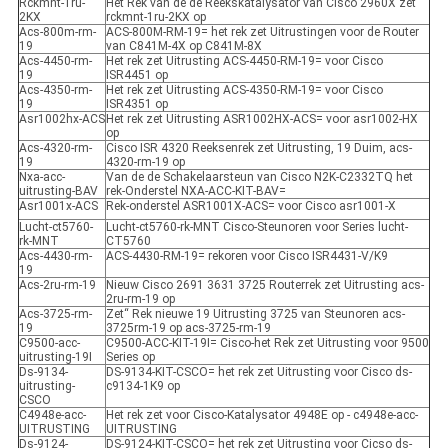
Rckmnt-1ru-
Het Rek van de de Reekskatalysator van Cisco 2960X zet
2KX
rckmnt-1ru-2KX op
Acs-800m-rm-
ACS-800M-RM-19= het rek zet Uitrustingen voor de Router
19
van C841M-4X op C841M-8X
Acs-4450-rm-
Het rek zet Uitrusting ACS-4450-RM-19= voor Cisco
19
ISR4451 op
Acs-4350-rm-
Het rek zet Uitrusting ACS-4350-RM-19= voor Cisco
19
ISR4351 op
Asr1002hx-ACS
Het rek zet Uitrusting ASR1002HX-ACS= voor asr1002-HX
op
Acs-4320-rm-
Cisco ISR 4320 Reeksenrek zet Uitrusting, 19 Duim, acs-
19
4320-rm-19 op
Nxa-acc-
Van de de Schakelaarsteun van Cisco N2K-C2332TQ het
uitrusting-BAV
rek-Onderstel NXA-ACC-KIT-BAV=
Asr1001x-ACS
Rek-onderstel ASR1001X-ACS= voor Cisco asr1001-X
Lucht-ct5760-
Lucht-ct5760-rk-MNT Cisco-Steunoren voor Series lucht-
rk-MNT
CT5760
Acs-4430-rm-
ACS-4430-RM-19= rekoren voor Cisco ISR4431-V/K9
19
Acs-2ru-rm-19
Nieuw Cisco 2691 3631 3725 Routerrek zet Uitrusting acs-
2ru-rm-19 op
Acs-3725-rm-
Zet“ Rek nieuwe 19 Uitrusting 3725 van Steunoren acs-
19
3725rm-19 op acs-3725-rm-19
C9500-acc-
C9500-ACC-KIT-19I= Cisco-het Rek zet Uitrusting voor 9500
uitrusting-19I
Series op
Ds-9134-
DS-9134-KIT-CSCO= het rek zet Uitrusting voor Cisco ds-
uitrusting-
c9134-1K9 op
CSCO
C4948e-acc-
Het rek zet voor Cisco-Katalysator 4948E op - c4948e-acc-
UITRUSTING
UITRUSTING
Ds-9124-
DS-9124-KIT-CSCO= het rek zet Uitrusting voor Cicso ds-