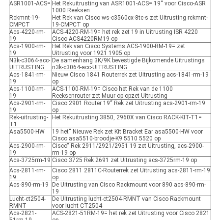
ASR1001-ACS=
Het Rekuitrusting van ASR1001-ACS= 19“ voor Cisco-ASR
1000 Reeksen
Rckmnt-19-
Het Rek van Cisco ws-c3560cx-8tc-s zet Uitrusting rckmnt-
CMPCT
19-CMPCT op
Acs-4220-rm-
ACS-4220-RM-19= het rek zet 19 in Uitrusting ISR 4220
19
Cisco ACS4220RM19 op
Acs-1900-rm-
Het Rek van Cisco Systems ACS-1900-RM-19= zet
19
Uitrusting voor 1921 1905 op
N3k-c3064-acc-
De samenhang 3K/9K bevestigde Bijkomende Uitrustings
UITRUSTING
n3k-c3064-acc-UITRUSTING
Acs-1841-rm-
Nieuw Cisco 1841 Routerrek zet Uitrusting acs-1841-rm-19
19
op
Acs-1100-rm-
ACS-1100-RM-19= Cisco het Rek van de 1100
19
Reeksenrouter zet Muur op opzet Uitrusting
Acs-2901-rm-
Cisco 2901 Router 19“ Rek zet Uitrusting acs-2901-rm-19
19
op
Rek-uitrusting-
Het Rekuitrusting 3850, 2960X van Cisco RACK-KIT-T1=
T1
Asa5500-HW
19 het“ Nieuwe Rek zet Kit Bracket Ear asa5500-HW voor
Cisco asa5510-broodje-K9 5510 5520 op
Acs-2900-rm-
Cisco“ Rek 2911/2921/2951 19 zet Uitrusting, acs-2900-
19
rm-19 op
Acs-3725rm-19
Cisco 3725 Rek 2691 zet Uitrusting acs-3725rm-19 op
Acs-2811-rm-
Cisco 2811 2811C-Routerrek zet Uitrusting acs-2811-rm-19
19
op
Acs-890-rm-19
De Uitrusting van Cisco Rackmount voor 890 acs-890-rm-
19
Lucht-ct2504-
De Uitrusting lucht-ct2504-RMNT van Cisco Rackmount
RMNT
voor lucht-CT2504
Acs-2821-
ACS-2821-51RM-19= het rek zet Uitrusting voor Cisco 2821