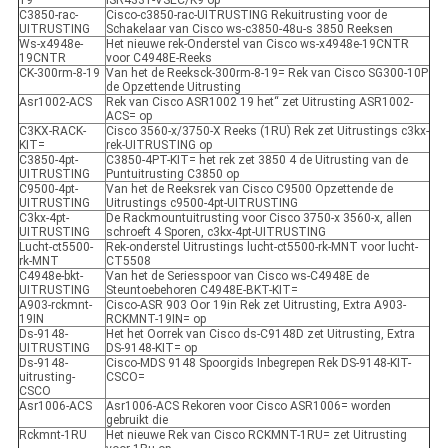
19
ISR4331-VSEC/K9 op
C3850-rac-
Cisco-c3850-rac-UITRUSTING Rekuitrusting voor de
UITRUSTING
Schakelaar van Cisco ws-c3850-48u-s 3850 Reeksen
Ws-x4948e-
Het nieuwe rek-Onderstel van Cisco ws-x4948e-19CNTR
19CNTR
voor C4948E-Reeks
CK-300rm-8-19
Van het de Reeksck-300rm-8-19= Rek van Cisco SG300-10P
de Opzettende Uitrusting
Asr1002-ACS
Rek van Cisco ASR1002 19 het“ zet Uitrusting ASR1002-
ACS= op
C3KX-RACK-
Cisco 3560-x/3750-X Reeks (1RU) Rek zet Uitrustings c3kx-
KIT=
rek-UITRUSTING op
C3850-4pt-
C3850-4PT-KIT= het rek zet 3850 4 de Uitrusting van de
UITRUSTING
Puntuitrusting C3850 op
C9500-4pt-
Van het de Reeksrek van Cisco C9500 Opzettende de
UITRUSTING
Uitrustings c9500-4pt-UITRUSTING
C3kx-4pt-
De Rackmountuitrusting voor Cisco 3750-x 3560-x, allen
UITRUSTING
schroeft 4 Sporen, c3kx-4pt-UITRUSTING
Lucht-ct5500-
Rek-onderstel Uitrustings lucht-ct5500-rk-MNT voor lucht-
rk-MNT
CT5508
C4948e-bkt-
Van het de Seriesspoor van Cisco ws-C4948E de
UITRUSTING
Steuntoebehoren C4948E-BKT-KIT=
A903-rckmnt-
Cisco-ASR 903 Oor 19in Rek zet Uitrusting, Extra A903-
19IN
RCKMNT-19IN= op
Ds-9148-
Het het Oorrek van Cisco ds-C9148D zet Uitrusting, Extra
UITRUSTING
DS-9148-KIT= op
Ds-9148-
Cisco-MDS 9148 Spoorgids Inbegrepen Rek DS-9148-KIT-
uitrusting-
CSCO=
CSCO
Asr1006-ACS
Asr1006-ACS Rekoren voor Cisco ASR1006= worden
gebruikt die
Rckmnt-1RU
Het nieuwe Rek van Cisco RCKMNT-1RU= zet Uitrusting