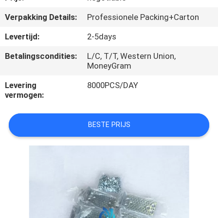
SITEMAP
Verpakking Details:
Professionele Packing+Carton
PRIVACY
Levertijd:
2-5days
POLICY
Betalingscondities:
L/C, T/T, Western Union,
MoneyGram
Levering
8000PCS/DAY
vermogen:
BESTE PRIJS