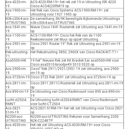
Acs-4220-rm-
ACS-4220-RM-19= het rek zet 19 in Uitrusting ISR 4220
19
Cisco ACS4220RM19 op
Acs-1900-rm-
Het Rek van Cisco Systems ACS-1900-RM-19= zet
19
Uitrusting voor 1921 1905 op
N3k-c3064-acc-
De samenhang 3K/9K bevestigde Bijkomende Uitrustings
UITRUSTING
n3k-c3064-acc-UITRUSTING
Acs-1841-rm-
Nieuw Cisco 1841 Routerrek zet Uitrusting acs-1841-rm-19
19
op
Acs-1100-rm-
ACS-1100-RM-19= Cisco het Rek van de 1100
19
Reeksenrouter zet Muur op opzet Uitrusting
Acs-2901-rm-
Cisco 2901 Router 19“ Rek zet Uitrusting acs-2901-rm-19
19
op
Rek-uitrusting-
Het Rekuitrusting 3850, 2960X van Cisco RACK-KIT-T1=
T1
Asa5500-HW
19 het“ Nieuwe Rek zet Kit Bracket Ear asa5500-HW voor
Cisco asa5510-broodje-K9 5510 5520 op
Acs-2900-rm-
Cisco“ Rek 2911/2921/2951 19 zet Uitrusting, acs-2900-
19
rm-19 op
Acs-3725rm-19
Cisco 3725 Rek 2691 zet Uitrusting acs-3725rm-19 op
Acs-2811-rm-
Cisco 2811 2811C-Routerrek zet Uitrusting acs-2811-rm-19
19
op
Acs-890-rm-19
De Uitrusting van Cisco Rackmount voor 890 acs-890-rm-
19
Lucht-ct2504-
De Uitrusting lucht-ct2504-RMNT van Cisco Rackmount
RMNT
voor lucht-CT2504
Acs-2821-
ACS-2821-51RM-19= het rek zet Uitrusting voor Cisco 2821
51rm-19
op
N2200-acc-
N2200-acc-UITRUSTING Rekoren voor Samenhang 2200
UITRUSTING
N2K-C2248TP
Acs-4330-rm-
Het rek zet Uitrusting ACS-4330-RM-19= voor Cisco