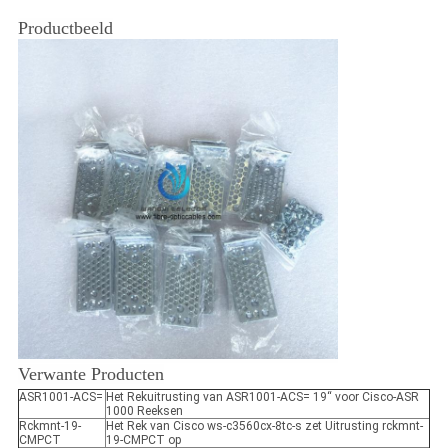
Productbeeld
Verwante Producten
ASR1001-ACS=
Het Rekuitrusting van ASR1001-ACS= 19“ voor Cisco-ASR
1000 Reeksen
Rckmnt-19-
Het Rek van Cisco ws-c3560cx-8tc-s zet Uitrusting rckmnt-
CMPCT
19-CMPCT op