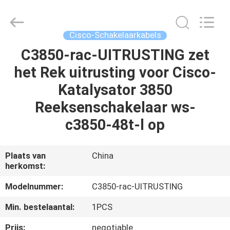
-
2026
WanyYi Telecom Tech Co.,Limited.
All
Rights
Cisco-Schakelaarkabels
Reserved.
C3850-rac-UITRUSTING zet
HUIS
het Rek uitrusting voor Cisco-
PRODUCTEN
Katalysator 3850
Reeksenschakelaar ws-
ONGEVEER
c3850-48t-l op
ONS
Plaats van
China
herkomst:
FABRIEKSREIS
Modelnummer:
C3850-rac-UITRUSTING
KWALITEITSCONTROLE
Min. bestelaantal:
1PCS
Prijs:
negotiable