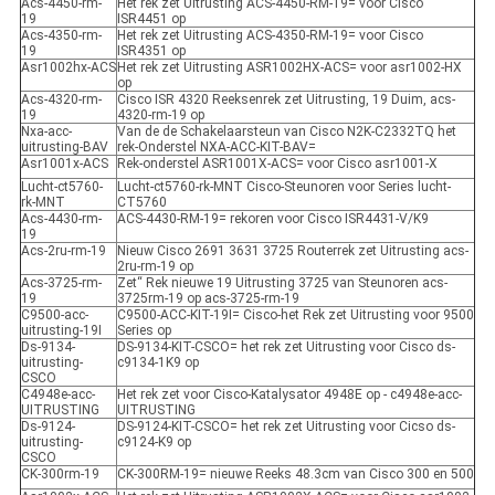
Acs-4450-rm-
Het rek zet Uitrusting ACS-4450-RM-19= voor Cisco
19
ISR4451 op
Acs-4350-rm-
Het rek zet Uitrusting ACS-4350-RM-19= voor Cisco
19
ISR4351 op
Asr1002hx-ACS
Het rek zet Uitrusting ASR1002HX-ACS= voor asr1002-HX
op
Acs-4320-rm-
Cisco ISR 4320 Reeksenrek zet Uitrusting, 19 Duim, acs-
19
4320-rm-19 op
Nxa-acc-
Van de de Schakelaarsteun van Cisco N2K-C2332TQ het
uitrusting-BAV
rek-Onderstel NXA-ACC-KIT-BAV=
Asr1001x-ACS
Rek-onderstel ASR1001X-ACS= voor Cisco asr1001-X
Lucht-ct5760-
Lucht-ct5760-rk-MNT Cisco-Steunoren voor Series lucht-
rk-MNT
CT5760
Acs-4430-rm-
ACS-4430-RM-19= rekoren voor Cisco ISR4431-V/K9
19
Acs-2ru-rm-19
Nieuw Cisco 2691 3631 3725 Routerrek zet Uitrusting acs-
2ru-rm-19 op
Acs-3725-rm-
Zet“ Rek nieuwe 19 Uitrusting 3725 van Steunoren acs-
19
3725rm-19 op acs-3725-rm-19
C9500-acc-
C9500-ACC-KIT-19I= Cisco-het Rek zet Uitrusting voor 9500
uitrusting-19I
Series op
Ds-9134-
DS-9134-KIT-CSCO= het rek zet Uitrusting voor Cisco ds-
uitrusting-
c9134-1K9 op
CSCO
C4948e-acc-
Het rek zet voor Cisco-Katalysator 4948E op - c4948e-acc-
UITRUSTING
UITRUSTING
Ds-9124-
DS-9124-KIT-CSCO= het rek zet Uitrusting voor Cicso ds-
uitrusting-
c9124-K9 op
CSCO
CK-300rm-19
CK-300RM-19= nieuwe Reeks 48.3cm van Cisco 300 en 500