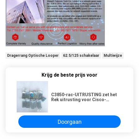
Dragerrang Optische Looper
62.5/125 schakelaar
Multiwijze
Krijg de beste prijs voor
C3850-rac-UITRUSTING zet het
Rek uitrusting voor Cisco-
Katalysator 3850
Reeksenschakelaar ws-c3850-
48t-l op
Doorgaan