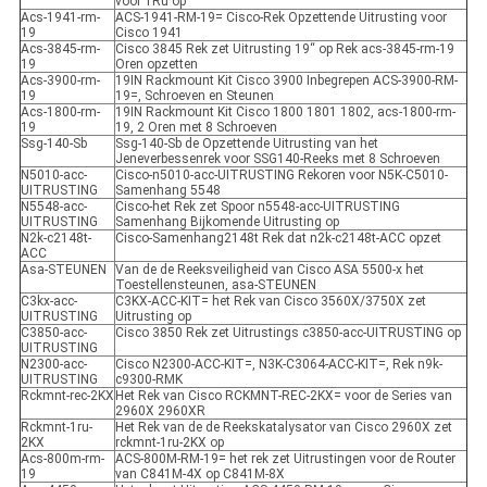
voor 1Ru op
Acs-1941-rm-
ACS-1941-RM-19= Cisco-Rek Opzettende Uitrusting voor
19
Cisco 1941
Acs-3845-rm-
Cisco 3845 Rek zet Uitrusting 19“ op Rek acs-3845-rm-19
19
Oren opzetten
Acs-3900-rm-
19IN Rackmount Kit Cisco 3900 Inbegrepen ACS-3900-RM-
19
19=, Schroeven en Steunen
Acs-1800-rm-
19IN Rackmount Kit Cisco 1800 1801 1802, acs-1800-rm-
19
19, 2 Oren met 8 Schroeven
Ssg-140-Sb
Ssg-140-Sb de Opzettende Uitrusting van het
Jeneverbessenrek voor SSG140-Reeks met 8 Schroeven
N5010-acc-
Cisco-n5010-acc-UITRUSTING Rekoren voor N5K-C5010-
UITRUSTING
Samenhang 5548
N5548-acc-
Cisco-het Rek zet Spoor n5548-acc-UITRUSTING
UITRUSTING
Samenhang Bijkomende Uitrusting op
N2k-c2148t-
Cisco-Samenhang2148t Rek dat n2k-c2148t-ACC opzet
ACC
Asa-STEUNEN
Van de de Reeksveiligheid van Cisco ASA 5500-x het
Toestellensteunen, asa-STEUNEN
C3kx-acc-
C3KX-ACC-KIT= het Rek van Cisco 3560X/3750X zet
UITRUSTING
Uitrusting op
C3850-acc-
Cisco 3850 Rek zet Uitrustings c3850-acc-UITRUSTING op
UITRUSTING
N2300-acc-
Cisco N2300-ACC-KIT=, N3K-C3064-ACC-KIT=, Rek n9k-
UITRUSTING
c9300-RMK
Rckmnt-rec-2KX
Het Rek van Cisco RCKMNT-REC-2KX= voor de Series van
2960X 2960XR
Rckmnt-1ru-
Het Rek van de de Reekskatalysator van Cisco 2960X zet
2KX
rckmnt-1ru-2KX op
Acs-800m-rm-
ACS-800M-RM-19= het rek zet Uitrustingen voor de Router
19
van C841M-4X op C841M-8X