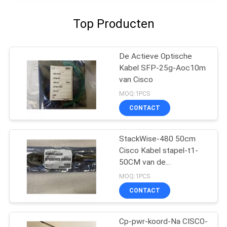
Top Producten
De Actieve Optische
Kabel SFP-25g-Aoc10m
van Cisco
MOQ:1PCS
CONTACT
StackWise-480 50cm
Cisco Kabel stapel-t1-
50CM van de
Machtsstapel
MOQ:1PCS
CONTACT
Cp-pwr-koord-Na CISCO-