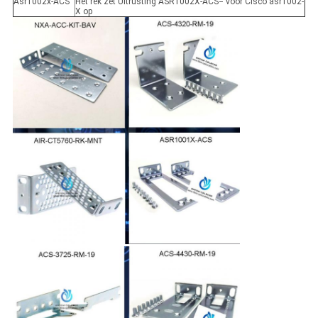
Asr1002x-ACS
Het rek zet Uitrusting ASR1002X-ACS= voor Cisco asr1002-
X op