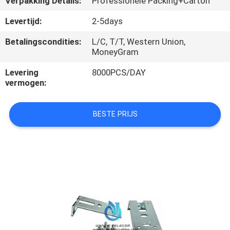
Verpakking Details:
Professionele Packing+Carton
SITEMAP
Levertijd:
2-5days
PRIVACY
Betalingscondities:
L/C, T/T, Western Union,
MoneyGram
POLICY
Levering
8000PCS/DAY
vermogen:
BESTE PRIJS