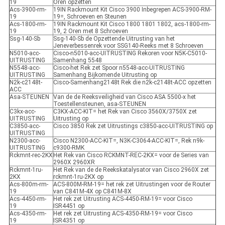
19
Oren opzetten
Acs-3900-rm-
19IN Rackmount Kit Cisco 3900 Inbegrepen ACS-3900-RM-
19
19=, Schroeven en Steunen
Acs-1800-rm-
19IN Rackmount Kit Cisco 1800 1801 1802, acs-1800-rm-
19
19, 2 Oren met 8 Schroeven
Ssg-140-Sb
Ssg-140-Sb de Opzettende Uitrusting van het
Jeneverbessenrek voor SSG140-Reeks met 8 Schroeven
N5010-acc-
Cisco-n5010-acc-UITRUSTING Rekoren voor N5K-C5010-
UITRUSTING
Samenhang 5548
N5548-acc-
Cisco-het Rek zet Spoor n5548-acc-UITRUSTING
UITRUSTING
Samenhang Bijkomende Uitrusting op
N2k-c2148t-
Cisco-Samenhang2148t Rek die n2k-c2148t-ACC opzetten
ACC
Asa-STEUNEN
Van de de Reeksveiligheid van Cisco ASA 5500-x het
Toestellensteunen, asa-STEUNEN
C3kx-acc-
C3KX-ACC-KIT= het Rek van Cisco 3560X/3750X zet
UITRUSTING
Uitrusting op
C3850-acc-
Cisco 3850 Rek zet Uitrustings c3850-acc-UITRUSTING op
UITRUSTING
N2300-acc-
Cisco N2300-ACC-KIT=, N3K-C3064-ACC-KIT=, Rek n9k-
UITRUSTING
c9300-RMK
Rckmnt-rec-2KX
Het Rek van Cisco RCKMNT-REC-2KX= voor de Series van
2960X 2960XR
Rckmnt-1ru-
Het Rek van de de Reekskatalysator van Cisco 2960X zet
2KX
rckmnt-1ru-2KX op
Acs-800m-rm-
ACS-800M-RM-19= het rek zet Uitrustingen voor de Router
19
van C841M-4X op C841M-8X
Acs-4450-rm-
Het rek zet Uitrusting ACS-4450-RM-19= voor Cisco
19
ISR4451 op
Acs-4350-rm-
Het rek zet Uitrusting ACS-4350-RM-19= voor Cisco
19
ISR4351 op