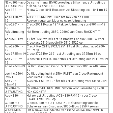
N3k-c3064-acc-
De samenhang 3K/9K bevestigde Bijkomende Uitrustings
UITRUSTING
n3k-c3064-acc-UITRUSTING
Acs-1841-rm-
Nieuw Cisco 1841 Routerrek zet Uitrusting acs-1841-rm-19
19
op
Acs-1100-rm-
ACS-1100-RM-19= Cisco het Rek van de 1100
19
Reeksenrouter zet Muur op opzet Uitrusting
Acs-2901-rm-
Cisco 2901 Router 19“ Rek zet Uitrusting acs-2901-rm-19
19
op
Rek-uitrusting-
Het Rekuitrusting 3850, 2960X van Cisco RACK-KIT-T1=
T1
Asa5500-HW
19 het“ Nieuwe Rek zet Kit Bracket Ear asa5500-HW voor
Cisco asa5510-broodje-K9 5510 5520 op
Acs-2900-rm-
Cisco“ Rek 2911/2921/2951 19 zet Uitrusting, acs-2900-
19
rm-19 op
Acs-3725rm-19
Cisco 3725 Rek 2691 zet Uitrusting acs-3725rm-19 op
Acs-2811-rm-
Cisco 2811 2811C-Routerrek zet Uitrusting acs-2811-rm-19
19
op
Acs-890-rm-19
De Uitrusting van Cisco Rackmount voor 890 acs-890-rm-
19
Lucht-ct2504-
De Uitrusting lucht-ct2504-RMNT van Cisco Rackmount
RMNT
voor lucht-CT2504
Acs-2821-
ACS-2821-51RM-19= het rek zet Uitrusting voor Cisco 2821
51rm-19
op
N2200-acc-
N2200-acc-UITRUSTING Rekoren voor Samenhang 2200
UITRUSTING
N2K-C2248TP
Acs-4330-rm-
Het rek zet Uitrusting ACS-4330-RM-19= voor Cisco
19
ISR4331-VSEC/K9 op
C3850-rac-
Cisco-c3850-rac-UITRUSTING Rekuitrusting voor de
UITRUSTING
Schakelaar van Cisco ws-c3850-48u-s 3850 Reeksen
Ws-x4948e-
Het nieuwe rek-Onderstel van Cisco ws-x4948e-19CNTR