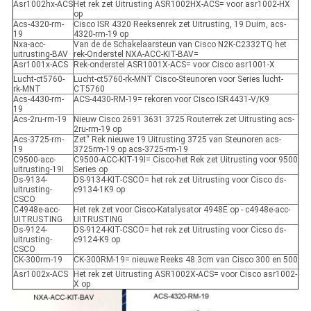
Asr1002hx-ACS
Het rek zet Uitrusting ASR1002HX-ACS= voor asr1002-HX
op
Acs-4320-rm-
Cisco ISR 4320 Reeksenrek zet Uitrusting, 19 Duim, acs-
19
4320-rm-19 op
Nxa-acc-
Van de de Schakelaarsteun van Cisco N2K-C2332TQ het
uitrusting-BAV
rek-Onderstel NXA-ACC-KIT-BAV=
Asr1001x-ACS
Rek-onderstel ASR1001X-ACS= voor Cisco asr1001-X
Lucht-ct5760-
Lucht-ct5760-rk-MNT Cisco-Steunoren voor Series lucht-
rk-MNT
CT5760
Acs-4430-rm-
ACS-4430-RM-19= rekoren voor Cisco ISR4431-V/K9
19
Acs-2ru-rm-19
Nieuw Cisco 2691 3631 3725 Routerrek zet Uitrusting acs-
2ru-rm-19 op
Acs-3725-rm-
Zet“ Rek nieuwe 19 Uitrusting 3725 van Steunoren acs-
19
3725rm-19 op acs-3725-rm-19
C9500-acc-
C9500-ACC-KIT-19I= Cisco-het Rek zet Uitrusting voor 9500
uitrusting-19I
Series op
Ds-9134-
DS-9134-KIT-CSCO= het rek zet Uitrusting voor Cisco ds-
uitrusting-
c9134-1K9 op
CSCO
C4948e-acc-
Het rek zet voor Cisco-Katalysator 4948E op - c4948e-acc-
UITRUSTING
UITRUSTING
Ds-9124-
DS-9124-KIT-CSCO= het rek zet Uitrusting voor Cicso ds-
uitrusting-
c9124-K9 op
CSCO
CK-300rm-19
CK-300RM-19= nieuwe Reeks 48.3cm van Cisco 300 en 500
Asr1002x-ACS
Het rek zet Uitrusting ASR1002X-ACS= voor Cisco asr1002-
X op