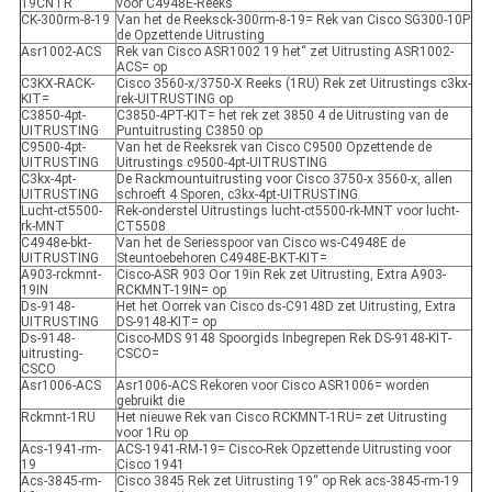
19CNTR
voor C4948E-Reeks
CK-300rm-8-19
Van het de Reeksck-300rm-8-19= Rek van Cisco SG300-10P
de Opzettende Uitrusting
Asr1002-ACS
Rek van Cisco ASR1002 19 het“ zet Uitrusting ASR1002-
ACS= op
C3KX-RACK-
Cisco 3560-x/3750-X Reeks (1RU) Rek zet Uitrustings c3kx-
KIT=
rek-UITRUSTING op
C3850-4pt-
C3850-4PT-KIT= het rek zet 3850 4 de Uitrusting van de
UITRUSTING
Puntuitrusting C3850 op
C9500-4pt-
Van het de Reeksrek van Cisco C9500 Opzettende de
UITRUSTING
Uitrustings c9500-4pt-UITRUSTING
C3kx-4pt-
De Rackmountuitrusting voor Cisco 3750-x 3560-x, allen
UITRUSTING
schroeft 4 Sporen, c3kx-4pt-UITRUSTING
Lucht-ct5500-
Rek-onderstel Uitrustings lucht-ct5500-rk-MNT voor lucht-
rk-MNT
CT5508
C4948e-bkt-
Van het de Seriesspoor van Cisco ws-C4948E de
UITRUSTING
Steuntoebehoren C4948E-BKT-KIT=
A903-rckmnt-
Cisco-ASR 903 Oor 19in Rek zet Uitrusting, Extra A903-
19IN
RCKMNT-19IN= op
Ds-9148-
Het het Oorrek van Cisco ds-C9148D zet Uitrusting, Extra
UITRUSTING
DS-9148-KIT= op
Ds-9148-
Cisco-MDS 9148 Spoorgids Inbegrepen Rek DS-9148-KIT-
uitrusting-
CSCO=
CSCO
Asr1006-ACS
Asr1006-ACS Rekoren voor Cisco ASR1006= worden
gebruikt die
Rckmnt-1RU
Het nieuwe Rek van Cisco RCKMNT-1RU= zet Uitrusting
voor 1Ru op
Acs-1941-rm-
ACS-1941-RM-19= Cisco-Rek Opzettende Uitrusting voor
19
Cisco 1941
Acs-3845-rm-
Cisco 3845 Rek zet Uitrusting 19“ op Rek acs-3845-rm-19