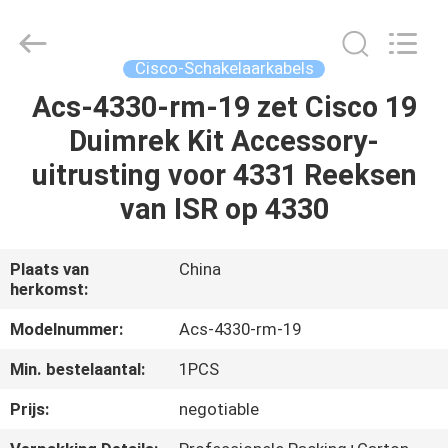
-
2026
WanyYi Telecom Tech Co.,Limited.
All
Rights
Cisco-Schakelaarkabels
Reserved.
Acs-4330-rm-19 zet Cisco 19
HUIS
Duimrek Kit Accessory-
PRODUCTEN
uitrusting voor 4331 Reeksen
van ISR op 4330
ONGEVEER
ONS
Plaats van
China
herkomst:
FABRIEKSREIS
Modelnummer:
Acs-4330-rm-19
Min. bestelaantal:
1PCS
KWALITEITSCONTROLE
Prijs:
negotiable