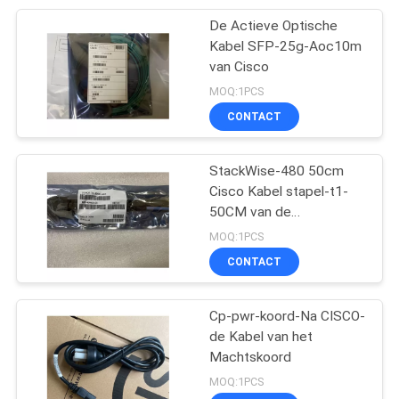
De Actieve Optische
Kabel SFP-25g-Aoc10m
van Cisco
MOQ:1PCS
CONTACT
StackWise-480 50cm
Cisco Kabel stapel-t1-
50CM van de
Machtsstapel
MOQ:1PCS
CONTACT
Cp-pwr-koord-Na CISCO-
de Kabel van het
Machtskoord
MOQ:1PCS