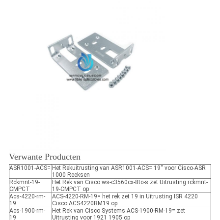
Verwante Producten
ASR1001-ACS=
Het Rekuitrusting van ASR1001-ACS= 19“ voor Cisco-ASR
1000 Reeksen
Rckmnt-19-
Het Rek van Cisco ws-c3560cx-8tc-s zet Uitrusting rckmnt-
CMPCT
19-CMPCT op
Acs-4220-rm-
ACS-4220-RM-19= het rek zet 19 in Uitrusting ISR 4220
19
Cisco ACS4220RM19 op
Acs-1900-rm-
Het Rek van Cisco Systems ACS-1900-RM-19= zet
19
Uitrusting voor 1921 1905 op