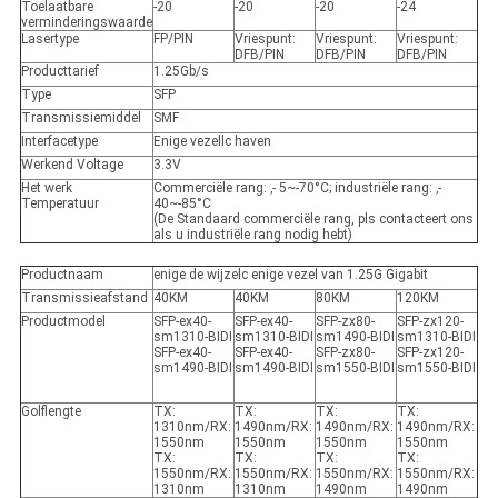
Toelaatbare
-20
-20
-20
-24
verminderingswaarde
Lasertype
FP/PIN
Vriespunt:
Vriespunt:
Vriespunt:
DFB/PIN
DFB/PIN
DFB/PIN
Producttarief
1.25Gb/s
Type
SFP
Transmissiemiddel
SMF
Interfacetype
Enige vezellc haven
Werkend Voltage
3.3V
Het werk
Commerciële rang: ‚- 5~-70°C; industriële rang: ‚-
Temperatuur
40~-85°C
(De Standaard commerciële rang, pls contacteert ons
als u industriële rang nodig hebt)
Productnaam
enige de wijzelc enige vezel van 1.25G Gigabit
Transmissieafstand
40KM
40KM
80KM
120KM
Productmodel
SFP-ex40-
SFP-ex40-
SFP-zx80-
SFP-zx120-
sm1310-BIDI
sm1310-BIDI
sm1490-BIDI
sm1310-BIDI
SFP-ex40-
SFP-ex40-
SFP-zx80-
SFP-zx120-
sm1490-BIDI
sm1490-BIDI
sm1550-BIDI
sm1550-BIDI
Golflengte
TX:
TX:
TX:
TX:
1310nm/RX:
1490nm/RX:
1490nm/RX:
1490nm/RX:
1550nm
1550nm
1550nm
1550nm
TX:
TX:
TX:
TX:
1550nm/RX:
1550nm/RX:
1550nm/RX:
1550nm/RX:
1310nm
1310nm
1490nm
1490nm