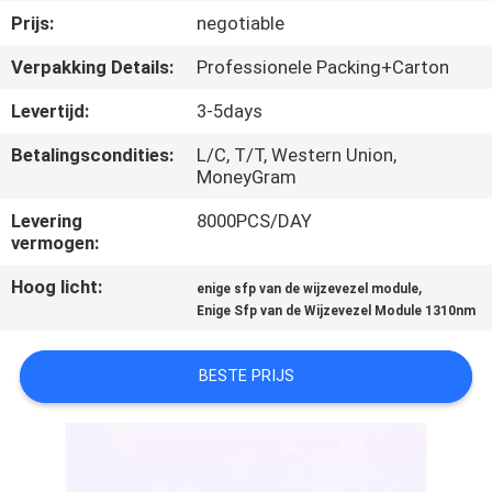
SITEMAP
Prijs:
negotiable
Verpakking Details:
Professionele Packing+Carton
PRIVACY
Levertijd:
3-5days
POLICY
Betalingscondities:
L/C, T/T, Western Union,
MoneyGram
Levering
8000PCS/DAY
vermogen:
Hoog licht:
,
enige sfp van de wijzevezel module
Enige Sfp van de Wijzevezel Module 1310nm
BESTE PRIJS