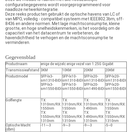
configuratiegegevens wordt voorgeprogrammeerd voor
naadloze netwerkintegratie.
Deze reeks producten gebruikt de optische havens van LC of
van MPO, volledig - compatibel systeem met IEEE802.3bm, sff-
8436 en andere normen. Met lage machtsconsumptie, kleine
grootte, en hoge snelheidskenmerken, is het voordelig om de
capaciteit van het datacentrum te verbeteren, de
havendichtheid te verhogen en de machtsconsumptie te
verminderen.
Gegevensblad
Productnaam
enige de wijzelc enige vezel van 1.25G Gigabit
Transmissieafstand
3KM
10KM
20KM
20KM
Productmodel
SFP-lx3-
SFP-lx10-
SFP-lx20-
SFP-lx20-
sm1310-BIDI
sm1310-BIDI
sm1310-BIDI
sm1310-BIDI
SFP-lx3-
SFP-lx10-
SFP-lx20-
SFP-lx20-
sm1550-BIDI
sm1550-BIDI
sm1490-BIDI
sm1550-BIDI
Golflengte
TX:
TX:
TX:
TX:
1310nm/RX:
1310nm/RX:
1310nm/RX:
1310nm/RX:
1550nm
1550nm
1490nm
1550nm
TX:
TX:
TX:
TX:
1550nm/RX:
1550nm/RX:
1490nm/RX:
1550nm/RX:
1310nm
1310nm
1310nm
1310nm
Optische Macht
-11~-3
-9~-3
-9~-3
-5~0
(dbm)