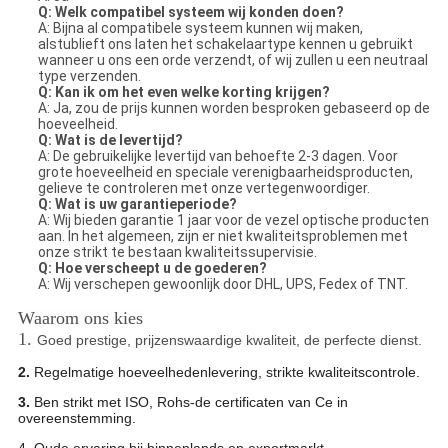
Q: Welk compatibel systeem wij konden doen?
A: Bijna al compatibele systeem kunnen wij maken,
alstublieft ons laten het schakelaartype kennen u gebruikt
wanneer u ons een orde verzendt, of wij zullen u een neutraal
type verzenden.
Q: Kan ik om het even welke korting krijgen?
A: Ja, zou de prijs kunnen worden besproken gebaseerd op de
hoeveelheid.
Q: Wat is de levertijd?
A: De gebruikelijke levertijd van behoefte 2-3 dagen. Voor
grote hoeveelheid en speciale verenigbaarheidsproducten,
gelieve te controleren met onze vertegenwoordiger.
Q: Wat is uw garantieperiode?
A: Wij bieden garantie 1 jaar voor de vezel optische producten
aan. In het algemeen, zijn er niet kwaliteitsproblemen met
onze strikt te bestaan kwaliteitssupervisie.
Q: Hoe verscheept u de goederen?
A: Wij verschepen gewoonlijk door DHL, UPS, Fedex of TNT.
Waarom ons kies
1.
Goed prestige, prijzenswaardige kwaliteit, de perfecte dienst.
2.
Regelmatige hoeveelhedenlevering, strikte kwaliteitscontrole.
3.
Ben strikt met ISO, Rohs-de certificaten van Ce in
overeenstemming.