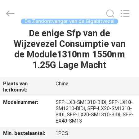
-
2026
WanyYi Telecom Tech Co.,Limited.
All
Rights
De Zendontvanger van de Gigabitvezel
Reserved.
De enige Sfp van de
HUIS
Wijzevezel Consumptie van
PRODUCTEN
de Module1310nm 1550nm
1.25G Lage Macht
ONGEVEER
ONS
Plaats van
China
herkomst:
FABRIEKSREIS
Modelnummer:
SFP-LX3-SM1310-BIDI, SFP-LX10-
SM1310-BIDI, SFP-LX20-SM1310-
BIDI, SFP-LX20-SM1310-BIDI, SFP-
KWALITEITSCONTROLE
EX40-SM13
Min. bestelaantal:
1PCS