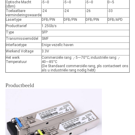
Optische Macht
-5~0
-5~0
-5~0
0~5
(dbm)
Toelaatbare
-24
-24
-26
-33
verminderingswaarde
Lasertype
DFB/PIN
DFB/PIN
DFB/PIN
DFB/APD
Producttarief
1.25Gb/s
Type
SFP
Transmissiemiddel
SMF
Interfacetype
Enige vezellc haven
Werkend Voltage
3.3V
Het werk
Commerciële rang: ‚- 5~-70°C; industriële rang: ‚-
Temperatuur
40~-85°C
(De Standaard commerciële rang, pls contacteert ons
als u industriële rang nodig hebt)
Productbeeld