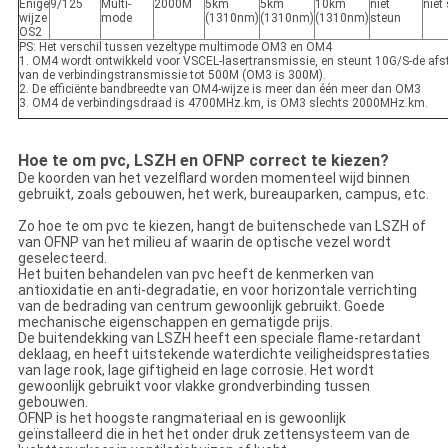
Enige
9/125
Multi-
2000M
5km
5km
10km
niet
niet
wijze
mode
(1310nm)
(1310nm)
(1310nm)
steun
OS2
PS: Het verschil tussen vezeltype multimode OM3 en OM4
1. OM4 wordt ontwikkeld voor VSCEL-lasertransmissie, en steunt 10G/S-de af
van de verbindingstransmissie tot 500M (OM3 is 300M).
2. De efficiënte bandbreedte van OM4-wijze is meer dan één meer dan OM3
3. OM4 de verbindingsdraad is 4700MHz.km, is OM3 slechts 2000MHz.km.
Hoe te om pvc, LSZH en OFNP correct te kiezen?
De koorden van het vezelflard worden momenteel wijd binnen
gebruikt, zoals gebouwen, het werk, bureauparken, campus, etc.
Zo hoe te om pvc te kiezen, hangt de buitenschede van LSZH of
van OFNP van het milieu af waarin de optische vezel wordt
geselecteerd.
Het buiten behandelen van pvc heeft de kenmerken van
antioxidatie en anti-degradatie, en voor horizontale verrichting
van de bedrading van centrum gewoonlijk gebruikt. Goede
mechanische eigenschappen en gematigde prijs.
De buitendekking van LSZH heeft een speciale flame-retardant
deklaag, en heeft uitstekende waterdichte veiligheidsprestaties
van lage rook, lage giftigheid en lage corrosie. Het wordt
gewoonlijk gebruikt voor vlakke grondverbinding tussen
gebouwen.
OFNP is het hoogste rangmateriaal en is gewoonlijk
geïnstalleerd die in het het onder druk zettensysteem van de