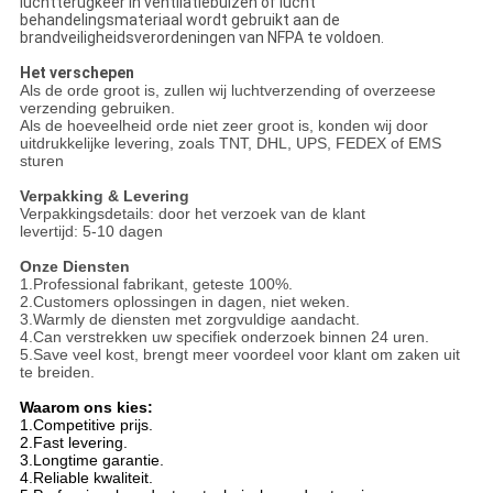
luchtterugkeer in ventilatiebuizen of lucht
behandelingsmateriaal wordt gebruikt aan de
brandveiligheidsverordeningen van NFPA te voldoen.
Het verschepen
Als de orde groot is, zullen wij luchtverzending of overzeese
verzending gebruiken.
Als de hoeveelheid orde niet zeer groot is, konden wij door
uitdrukkelijke levering, zoals TNT, DHL, UPS, FEDEX of EMS
sturen
Verpakking & Levering
Verpakkingsdetails: door het verzoek van de klant
levertijd: 5-10 dagen
Onze Diensten
1.Professional fabrikant, geteste 100%.
2.Customers oplossingen in dagen, niet weken.
3.Warmly de diensten met zorgvuldige aandacht.
4.Can verstrekken uw specifiek onderzoek binnen 24 uren.
5.Save veel kost, brengt meer voordeel voor klant om zaken uit
te breiden.
Waarom ons kies:
1.Competitive prijs.
2.Fast levering.
3.Longtime garantie.
4.Reliable kwaliteit.