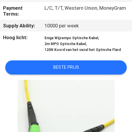
SITEMAP
Payment
L/C, T/T, Western Union, MoneyGram
Terms:
PRIVACY
Supply Ability:
10000 per week
POLICY
Hoog licht:
,
Enige Wijzempo Optische Kabel
,
2m MPO Optische Kabel
120N Koord van het vezel het Optische Flard
BESTE PRIJS