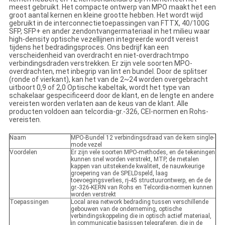
meest gebruikt. Het compacte ontwerp van MPO maakt het een
groot aantal kernen en kleine grootte hebben. Het wordt wijd
gebruikt in de interconnectietoepassingen van FTTX, 40/100G
SFP, SFP+ en ander zendontvangermateriaal in het milieu waar
high-density optische vezellijnen integreerde wordt vereist
tijdens het bedradingsproces. Ons bedrijf kan een
verscheidenheid van overdracht en niet-overdrachtmpo
verbindingsdraden verstrekken. Er zijn vele soorten MPO-
overdrachten, met inbegrip van lint en bundel. Door de splitser
(ronde of vierkant), kan het van de 2~24 worden overgebracht
uitboort 0,9 of 2,0 Optische kabeltak, wordt het type van
schakelaar gespecificeerd door de klant, en de lengte en andere
vereisten worden verlaten aan de keus van de klant. Alle
producten voldoen aan telcordia-gr.-326, CEI-normen en Rohs-
vereisten.
Naam
MPO-Bundel 12 verbindingsdraad van de kern single-
mode vezel
Voordelen
Er zijn vele soorten MPO-methodes, en de tekeningen
kunnen snel worden verstrekt, MTP, de metalen
kappen van uitstekende kwaliteit, de nauwkeurige
groepering van de SPELDspeld, laag
toevoegingsverlies, rj-45 structuurontwerp, en de de
gr.-326-KERN van Rohs en Telcordia-normen kunnen
worden verstrekt
Toepassingen
Local area network bedrading tussen verschillende
gebouwen van de onderneming, optische
verbindingskoppeling die in optisch actief materiaal,
in communicatie basissen telegraferen, die in de