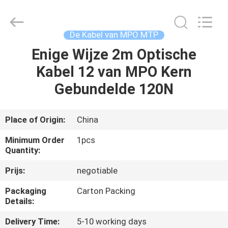
-
2026
WanyYi Telecom Tech Co.,Limited.
All
Rights
De Kabel van MPO MTP
Reserved.
Enige Wijze 2m Optische
HUIS
Kabel 12 van MPO Kern
PRODUCTEN
Gebundelde 120N
ONGEVEER
Place of Origin:
China
ONS
Minimum Order
1pcs
Quantity:
FABRIEKSREIS
Prijs:
negotiable
Packaging
Carton Packing
KWALITEITSCONTROLE
Details:
Delivery Time:
5-10 working days