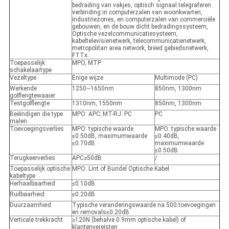
bedrading van vakjes, optisch signaal telegraferen
verbinding in computerzalen van woonkwarten,
industriezones, en computerzalen van commerciële
gebouwen, en de bouw dicht bedradingssysteem,
Optische vezelcommunicatiesysteem,
kabeltelevisienetwerk, telecommunicatienetwerk,
metropolitan area network, breed gebiedsnetwerk,
FTTx.
Toepasselijk
MPO, MTP
schakelaartype
Vezeltype
Enige wijze
Multimode (PC)
Werkende
1250~1650nm
850nm, 1300nm
golflengtewaaier
Testgolflengte
1310nm, 1550nm
850nm, 1300nm
Beëindigen die type
MPO: APC
;
MT-RJ: PC
PC
malen
Toevoegingsverlies
MPO: typische waarde
MPO: typische waarde
≤0.50dB, maximumwaarde
≤0.40dB,
≤0.70dB
maximumwaarde
≤0.50dB
Terugkeerverlies
APC≥50dB
/
Toepasselijk optische
MPO: Lint of Bundel Optische Kabel
kabeltype
Herhaalbaarheid
≤0.10dB
Ruilbaarheid
≤0.20dB
Duurzaamheid
Typische veranderingswaarde na 500 toevoegingen
en removals≤0.20dB
Verticale trekkracht
≥120N (behalve 0.9mm optische kabel) of
klantenvereisten