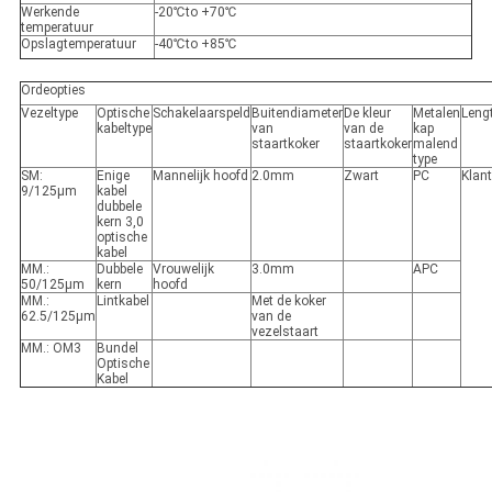
Werkende
-20℃to +70℃
temperatuur
Opslagtemperatuur
-40℃to +85℃
Ordeopties
Vezeltype
Optische
Schakelaarspeld
Buitendiameter
De kleur
Metalen
Leng
kabeltype
van
van de
kap
staartkoker
staartkoker
malend
type
SM:
Enige
Mannelijk hoofd
2.0mm
Zwart
PC
Klan
9/125μm
kabel
dubbele
kern 3,0
optische
kabel
MM.:
Dubbele
Vrouwelijk
3.0mm
APC
50/125μm
kern
hoofd
MM.:
Lintkabel
Met de koker
62.5/125μm
van de
vezelstaart
MM.: OM3
Bundel
Optische
Kabel