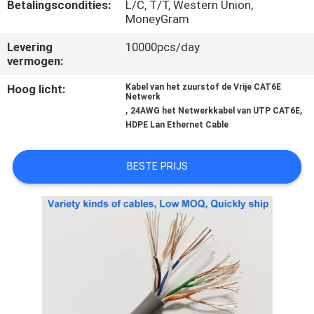
SITEMAP
Betalingscondities:
L/C, T/T, Western Union,
MoneyGram
Levering
10000pcs/day
PRIVACY
vermogen:
POLICY
Hoog licht:
Kabel van het zuurstof de Vrije CAT6E
Netwerk
,
,
24AWG het Netwerkkabel van UTP CAT6E
HDPE Lan Ethernet Cable
BESTE PRIJS