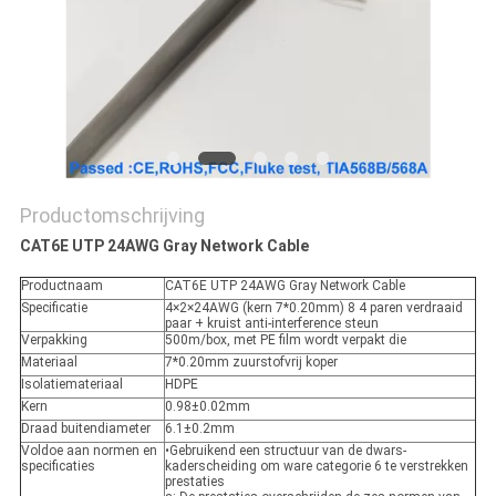
Productomschrijving
CAT6E UTP 24AWG Gray Network Cable
Productnaam
CAT6E UTP 24AWG Gray Network Cable
Specificatie
4×2×24AWG (kern 7*0.20mm) 8 4 paren verdraaid
paar + kruist anti-interference steun
Verpakking
500m/box, met PE film wordt verpakt die
Materiaal
7*0.20mm zuurstofvrij koper
Isolatiemateriaal
HDPE
Kern
0.98±0.02mm
Draad buitendiameter
6.1±0.2mm
Voldoe aan normen en
•Gebruikend een structuur van de dwars-
specificaties
kaderscheiding om ware categorie 6 te verstrekken
prestaties