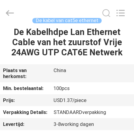
-
2026
WanyYi Telecom Tech Co.,Limited.
All
Rights
De kabel van cat5e ethernet
Reserved.
De Kabelhdpe Lan Ethernet
HUIS
Cable van het zuurstof Vrije
PRODUCTEN
24AWG UTP CAT6E Netwerk
ONGEVEER
Plaats van
China
herkomst:
ONS
Min. bestelaantal:
100pcs
FABRIEKSREIS
Prijs:
USD1.37/piece
Verpakking Details:
STANDAARDverpakking
KWALITEITSCONTROLE
Levertijd:
3-8working dagen