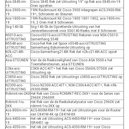
Acs-3845-rm-
Cisco 3845 Rek zet Uitrusting 19“ op Rek acs-3845-rm-19
19
Oren opzetten
Acs-3900-rm-
19IN Rackmount Kit Cisco 3900 Inbegrepen ACS-3900-RM-
19
19=, Schroeven en Steunen
Acs-1800-rm-
19IN Rackmount Kit Cisco 1800 1801 1802, acs-1800-rm-
19
19, 2 Oren met 8 Schroeven
Ssg-140-Sb
Ssg-140-Sb de Opzettende Uitrusting van het
Jeneverbessenrek voor SSG140-Reeks met 8 Schroeven
N5010-acc-
Cisco-n5010-acc-UITRUSTING Rekoren voor N5K-C5010-
UITRUSTING
Samenhang 5548
N5548-acc-
Cisco-het Rek zet Spoor n5548-acc-UITRUSTING
UITRUSTING
Samenhang Bijkomende Uitrusting op
N2k-c2148t-
Cisco-Samenhang2148t Rek dat n2k-c2148t-ACC opzet
ACC
Asa-STEUNEN
Van de de Reeksveiligheid van Cisco ASA 5500-x het
Toestellensteunen, asa-STEUNEN
C3kx-acc-
C3KX-ACC-KIT= het Rek van Cisco 3560X/3750X zet
UITRUSTING
Uitrusting op
C3850-acc-
Cisco 3850 Rek zet Uitrustings c3850-acc-UITRUSTING op
UITRUSTING
N2300-acc-
Cisco N2300-ACC-KIT=, N3K-C3064-ACC-KIT=, Rek n9k-
UITRUSTING
c9300-RMK
Rckmnt-rec-2KX
Het Rek van Cisco RCKMNT-REC-2KX= voor de Series van
2960X 2960XR
Rckmnt-1ru-
Het Rek van de de Reekskatalysator van Cisco 2960X zet
2KX
rckmnt-1ru-2KX op
Acs-800m-rm-
ACS-800M-RM-19= het rek zet Uitrustingen voor de Router
19
van C841M-4X op C841M-8X
Acs-4450-rm-
Het rek zet Uitrusting ACS-4450-RM-19= voor Cisco
19
ISR4451 op
Acs-4350-rm-
Het rek zet Uitrusting ACS-4350-RM-19= voor Cisco