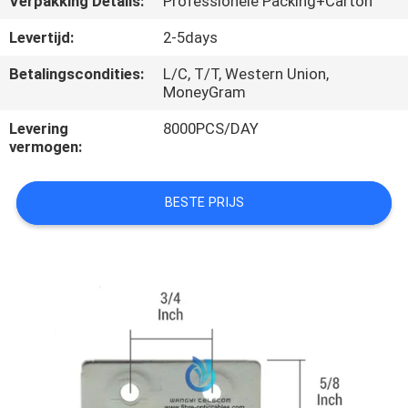
Verpakking Details:
Professionele Packing+Carton
SITEMAP
Levertijd:
2-5days
PRIVACY
Betalingscondities:
L/C, T/T, Western Union,
MoneyGram
POLICY
Levering
8000PCS/DAY
vermogen:
BESTE PRIJS