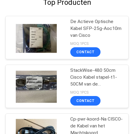
Top Producten
De Actieve Optische
Kabel SFP-25g-Aoc10m
van Cisco
MOQ:1PCS
CONTACT
StackWise-480 50cm
Cisco Kabel stapel-t1-
50CM van de
Machtsstapel
MOQ:1PCS
CONTACT
Cp-pwr-koord-Na CISCO-
de Kabel van het
Machtskoord