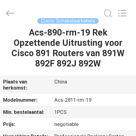
-
2026
WanyYi Telecom Tech Co.,Limited.
All
Rights
Cisco-Schakelaarkabels
Reserved.
Acs-890-rm-19 Rek
HUIS
Opzettende Uitrusting voor
PRODUCTEN
Cisco 891 Routers van 891W
892F 892J 892W
ONGEVEER
ONS
Plaats van
China
herkomst:
FABRIEKSREIS
Modelnummer:
Acs-2811-rm-19
Min. bestelaantal:
1PCS
KWALITEITSCONTROLE
Prijs:
negotiable