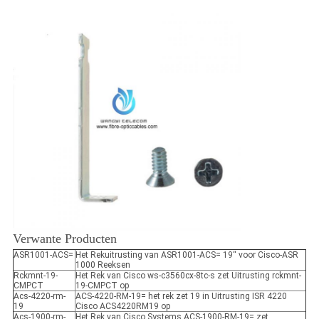
Verwante Producten
ASR1001-ACS=
Het Rekuitrusting van ASR1001-ACS= 19“ voor Cisco-ASR
1000 Reeksen
Rckmnt-19-
Het Rek van Cisco ws-c3560cx-8tc-s zet Uitrusting rckmnt-
CMPCT
19-CMPCT op
Acs-4220-rm-
ACS-4220-RM-19= het rek zet 19 in Uitrusting ISR 4220
19
Cisco ACS4220RM19 op
Acs-1900-rm-
Het Rek van Cisco Systems ACS-1900-RM-19= zet