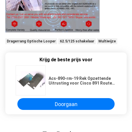
Dragerrang Optische Looper
62.5/125 schakelaar
Multiwijze
Krijg de beste prijs voor
Acs-890-rm-19 Rek Opzettende
Uitrusting voor Cisco 891 Routers
van 891W 892F 892J 892W
Doorgaan