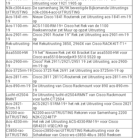
19
Uitrusting voor 1921 1905 op
N3k-c3064-acc-
De samenhang 3K/9K bevestigde Bijkomende Uitrustings
UITRUSTING
n3k-c3064-acc-UITRUSTING
Acs-1841-rm-
Nieuw Cisco 1841 Routerrek zet Uitrusting acs-1841-rm-19
19
op
Acs-1100-rm-
ACS-1100-RM-19= Cisco het Rek van de 1100
19
Reeksenrouter zet Muur op opzet Uitrusting
Acs-2901-rm-
Cisco 2901 Router 19“ Rek zet Uitrusting acs-2901-rm-19
19
op
Rek-uitrusting-
Het Rekuitrusting 3850, 2960X van Cisco RACK-KIT-T1=
T1
Asa5500-HW
19 het“ Nieuwe Rek zet Kit Bracket Ear asa5500-HW voor
Cisco asa5510-broodje-K9 5510 5520 op
Acs-2900-rm-
Cisco“ Rek 2911/2921/2951 19 zet Uitrusting, acs-2900-
19
rm-19 op
Acs-3725rm-19
Cisco 3725 Rek 2691 zet Uitrusting acs-3725rm-19 op
Acs-2811-rm-
Cisco 2811 2811C-Routerrek zet Uitrusting acs-2811-rm-19
19
op
Acs-890-rm-19
De Uitrusting van Cisco Rackmount voor 890 acs-890-rm-
19
Lucht-ct2504-
De Uitrusting lucht-ct2504-RMNT van Cisco Rackmount
RMNT
voor lucht-CT2504
Acs-2821-
ACS-2821-51RM-19= het rek zet Uitrusting voor Cisco 2821
51rm-19
op
N2200-acc-
N2200-acc-UITRUSTING Rekoren voor Samenhang 2200
UITRUSTING
N2K-C2248TP
Acs-4330-rm-
Het rek zet Uitrusting ACS-4330-RM-19= voor Cisco
19
ISR4331-VSEC/K9 op
C3850-rac-
Cisco-c3850-rac-UITRUSTING Rekuitrusting voor de
UITRUSTING
Schakelaar van Cisco ws-c3850-48u-s 3850 Reeksen