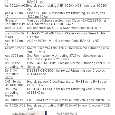
19
ISR4351 op
Asr1002hx-ACS
Het rek zet Uitrusting ASR1002HX-ACS= voor asr1002-HX
op
Acs-4320-rm-
Cisco ISR 4320 Reeksenrek zet Uitrusting, 19 Duim, acs-
19
4320-rm-19 op
Nxa-acc-
Van de de Schakelaarsteun van Cisco N2K-C2332TQ het
uitrusting-BAV
rek-Onderstel NXA-ACC-KIT-BAV=
Asr1001x-ACS
Rek-onderstel ASR1001X-ACS= voor Cisco asr1001-X
Lucht-ct5760-
Lucht-ct5760-rk-MNT Cisco-Steunoren voor Series lucht-
rk-MNT
CT5760
Acs-4430-rm-
ACS-4430-RM-19= rekoren voor Cisco ISR4431-V/K9
19
Acs-2ru-rm-19
Nieuw Cisco 2691 3631 3725 Routerrek zet Uitrusting acs-
2ru-rm-19 op
Acs-3725-rm-
Zet“ Rek nieuwe 19 Uitrusting 3725 van Steunoren acs-
19
3725rm-19 op acs-3725-rm-19
C9500-acc-
C9500-ACC-KIT-19I= Cisco-het Rek zet Uitrusting voor 9500
uitrusting-19I
Series op
Ds-9134-
DS-9134-KIT-CSCO= het rek zet Uitrusting voor Cisco ds-
uitrusting-
c9134-1K9 op
CSCO
C4948e-acc-
Het rek zet voor Cisco-Katalysator 4948E op - c4948e-acc-
UITRUSTING
UITRUSTING
Ds-9124-
DS-9124-KIT-CSCO= het rek zet Uitrusting voor Cicso ds-
uitrusting-
c9124-K9 op
CSCO
CK-300rm-19
CK-300RM-19= nieuwe Reeks 48.3cm van Cisco 300 en 500
Asr1002x-ACS
Het rek zet Uitrusting ASR1002X-ACS= voor Cisco asr1002-
X op