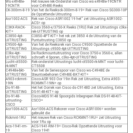
Ws-x4948e-
Het nieuwe rek-Onderstel van Cisco ws-x4948e-19CNTR
19CNTR
voor C4948E-Reeks
CK-300rm-8-19
Van het de Reeksck-300rm-8-19= Rek van Cisco SG300-10P
de Opzettende Uitrusting
Asr1002-ACS
Rek van Cisco ASR1002 19 het“ zet Uitrusting ASR1002-
ACS= op
C3KX-RACK-
Cisco 3560-x/3750-X Reeks (1RU) Rek zet Uitrustings c3kx-
KIT=
rek-UITRUSTING op
C3850-4pt-
C3850-4PT-KIT= het rek zet 3850 4 de Uitrusting van de
UITRUSTING
Puntuitrusting C3850 op
C9500-4pt-
Van het de Reeksrek van Cisco C9500 Opzettende de
UITRUSTING
Uitrustings c9500-4pt-UITRUSTING
C3kx-4pt-
De Rackmountuitrusting voor Cisco 3750-x 3560-x, allen
UITRUSTING
schroeft 4 Sporen, c3kx-4pt-UITRUSTING
Lucht-ct5500-
Rek-onderstel Uitrustings lucht-ct5500-rk-MNT voor lucht-
rk-MNT
CT5508
C4948e-bkt-
Van het de Seriesspoor van Cisco ws-C4948E de
UITRUSTING
Steuntoebehoren C4948E-BKT-KIT=
A903-rckmnt-
Cisco-ASR 903 Oor 19in Rek zet Uitrusting, Extra A903-
19IN
RCKMNT-19IN= op
Ds-9148-
Het het Oorrek van Cisco ds-C9148D zet Uitrusting, Extra
UITRUSTING
DS-9148-KIT= op
Ds-9148-
Cisco-MDS 9148 Spoorgids Inbegrepen Rek DS-9148-KIT-
uitrusting-
CSCO=
CSCO
Asr1006-ACS
Asr1006-ACS Rekoren voor Cisco ASR1006= worden
gebruikt die
Rckmnt-1RU
Het nieuwe Rek van Cisco RCKMNT-1RU= zet Uitrusting
voor 1Ru op
Acs-1941-rm-
ACS-1941-RM-19= Cisco-Rek Opzettende Uitrusting voor
19
Cisco 1941