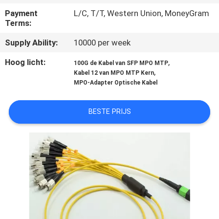
SITEMAP
Payment
L/C, T/T, Western Union, MoneyGram
Terms:
PRIVACY
Supply Ability:
10000 per week
POLICY
Hoog licht:
,
100G de Kabel van SFP MPO MTP
,
Kabel 12 van MPO MTP Kern
MPO-Adapter Optische Kabel
BESTE PRIJS