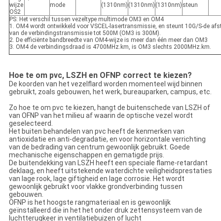
wijze
mode
(1310nm)
(1310nm)
(1310nm)
steun
OS2
PS: Het verschil tussen vezeltype multimode OM3 en OM4
1. OM4 wordt ontwikkeld voor VSCEL-lasertransmissie, en steunt 10G/S-de af
van de verbindingstransmissie tot 500M (OM3 is 300M).
2. De efficiënte bandbreedte van OM4-wijze is meer dan één meer dan OM3
3. OM4 de verbindingsdraad is 4700MHz.km, is OM3 slechts 2000MHz.km.
Hoe te om pvc, LSZH en OFNP correct te kiezen?
De koorden van het vezelflard worden momenteel wijd binnen
gebruikt, zoals gebouwen, het werk, bureauparken, campus, etc.
Zo hoe te om pvc te kiezen, hangt de buitenschede van LSZH of
van OFNP van het milieu af waarin de optische vezel wordt
geselecteerd.
Het buiten behandelen van pvc heeft de kenmerken van
antioxidatie en anti-degradatie, en voor horizontale verrichting
van de bedrading van centrum gewoonlijk gebruikt. Goede
mechanische eigenschappen en gematigde prijs.
De buitendekking van LSZH heeft een speciale flame-retardant
deklaag, en heeft uitstekende waterdichte veiligheidsprestaties
van lage rook, lage giftigheid en lage corrosie. Het wordt
gewoonlijk gebruikt voor vlakke grondverbinding tussen
gebouwen.
OFNP is het hoogste rangmateriaal en is gewoonlijk
geïnstalleerd die in het het onder druk zettensysteem van de
luchtterugkeer in ventilatiebuizen of lucht