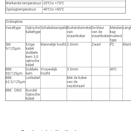
Werkende temperatuur
-20℃to +70℃
Opslagtemperatuur
-40℃to +85℃
Ordeopties
Vezeltype
Optische
Schakelaarspeld
Buitendiameter
De kleur
Metalen
Leng
kabeltype
van
van de
kap
staartkoker
staartkoker
malend
type
SM:
Enige
Mannelijk hoofd
2.0mm
Zwart
PC
Klan
9/125μm
kabel
dubbele
kern 3,0
optische
kabel
MM.:
Dubbele
Vrouwelijk
3.0mm
APC
50/125μm
kern
hoofd
MM.:
Lintkabel
Met de koker
62.5/125μm
van de
vezelstaart
MM.: OM3
Bundel
Optische
Kabel