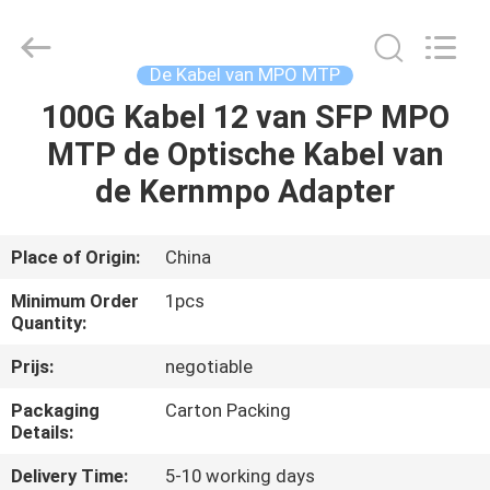
-
2026
WanyYi Telecom Tech Co.,Limited.
All
Rights
De Kabel van MPO MTP
Reserved.
100G Kabel 12 van SFP MPO
HUIS
MTP de Optische Kabel van
PRODUCTEN
de Kernmpo Adapter
ONGEVEER
Place of Origin:
China
ONS
Minimum Order
1pcs
Quantity:
FABRIEKSREIS
Prijs:
negotiable
Packaging
Carton Packing
KWALITEITSCONTROLE
Details:
Delivery Time:
5-10 working days