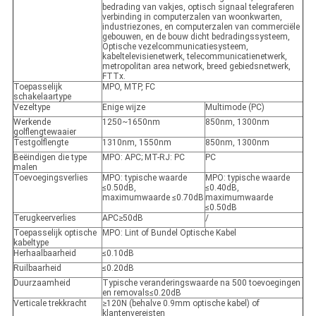
bedrading van vakjes, optisch signaal telegraferen
verbinding in computerzalen van woonkwarten,
industriezones, en computerzalen van commerciële
gebouwen, en de bouw dicht bedradingssysteem,
Optische vezelcommunicatiesysteem,
kabeltelevisienetwerk, telecommunicatienetwerk,
metropolitan area network, breed gebiedsnetwerk,
FTTx.
Toepasselijk
MPO, MTP, FC
schakelaartype
Vezeltype
Enige wijze
Multimode (PC)
Werkende
1250~1650nm
850nm, 1300nm
golflengtewaaier
Testgolflengte
1310nm, 1550nm
850nm, 1300nm
Beëindigen die type
MPO: APC
;
MT-RJ: PC
PC
malen
Toevoegingsverlies
MPO: typische waarde
MPO: typische waarde
≤0.50dB,
≤0.40dB,
maximumwaarde ≤0.70dB
maximumwaarde
≤0.50dB
Terugkeerverlies
APC≥50dB
/
Toepasselijk optische
MPO: Lint of Bundel Optische Kabel
kabeltype
Herhaalbaarheid
≤0.10dB
Ruilbaarheid
≤0.20dB
Duurzaamheid
Typische veranderingswaarde na 500 toevoegingen
en removals≤0.20dB
Verticale trekkracht
≥120N (behalve 0.9mm optische kabel) of
klantenvereisten