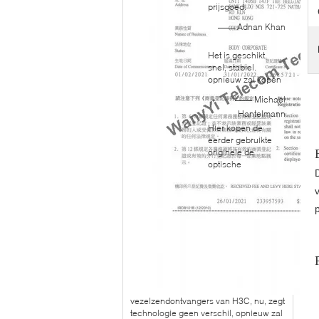
prijsgoed.
—— Adnan Khan
Het is geschikt,
snel, stabiel.
opnieuw zal kopen
—— Michael
Hantelmann
Hier kopen de
eerder gebruikte
originele de
optische
vezelzendontvangers van H3C, nu, zegt
technologie geen verschil, opnieuw zal