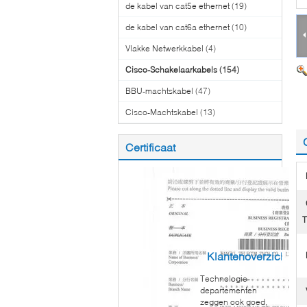
de kabel van cat5e ethernet
(19)
de kabel van cat6a ethernet
(10)
Vlakke Netwerkkabel
(4)
Cisco-Schakelaarkabels
(154)
BBU-machtskabel
(47)
Cisco-Machtskabel
(13)
Certificaat
T
Klantenoverzichten
Technologie-
departementen
zeggen ook goed,