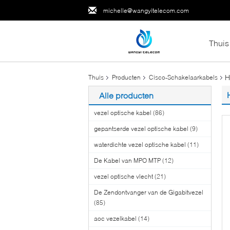
michelle@wangyitelecom.com
Thuis
H
Thuis
Producten
Cisco-Schakelaarkabels
Alle producten
vezel optische kabel
(86)
gepantserde vezel optische kabel
(9)
waterdichte vezel optische kabel
(11)
De Kabel van MPO MTP
(12)
vezel optische vlecht
(21)
De Zendontvanger van de Gigabitvezel
(85)
aoc vezelkabel
(14)