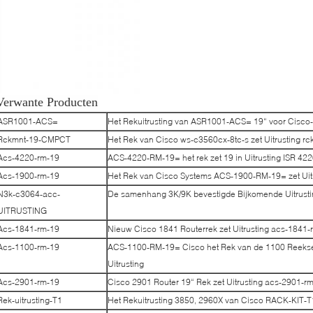
Verwante Producten
ASR1001-ACS=
Het Rekuitrusting van ASR1001-ACS= 19“ voor Cisc
Rckmnt-19-CMPCT
Het Rek van Cisco ws-c3560cx-8tc-s zet Uitrusting 
Acs-4220-rm-19
ACS-4220-RM-19= het rek zet 19 in Uitrusting ISR 
Acs-1900-rm-19
Het Rek van Cisco Systems ACS-1900-RM-19= zet Uit
N3k-c3064-acc-
De samenhang 3K/9K bevestigde Bijkomende Uitrus
UITRUSTING
Acs-1841-rm-19
Nieuw Cisco 1841 Routerrek zet Uitrusting acs-1841-
Acs-1100-rm-19
ACS-1100-RM-19= Cisco het Rek van de 1100 Reeksen
Uitrusting
Acs-2901-rm-19
Cisco 2901 Router 19“ Rek zet Uitrusting acs-2901-r
Rek-uitrusting-T1
Het Rekuitrusting 3850, 2960X van Cisco RACK-KIT-