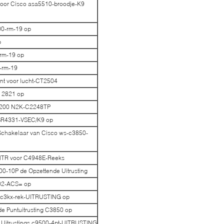
voor Cisco asa5510-broodje-K9
00-rm-19 op
p
-rm-19 op
-rm-19
nt voor lucht-CT2504
o 2821 op
2200 N2K-C2248TP
 ISR4331-VSEC/K9 op
Schakelaar van Cisco ws-c3850-
CNTR voor C4948E-Reeks
0-10P de Opzettende Uitrusting
002-ACS= op
s c3kx-rek-UITRUSTING op
de Puntuitrusting C3850 op
 Uitrustings c9500-4pt-UITRUSTING