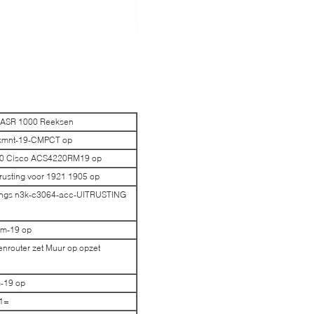
o-ASR 1000 Reeksen
rckmnt-19-CMPCT op
4220 Cisco ACS4220RM19 op
rusting voor 1921 1905 op
tings n3k-c3064-acc-UITRUSTING
rm-19 op
router zet Muur op opzet
m-19 op
T1=