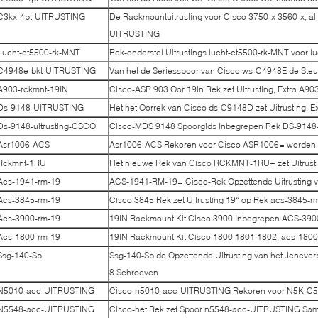
C3kx-4pt-UITRUSTING
De Rackmountuitrusting voor Cisco 3750-x 3560-x, all
UITRUSTING
Lucht-ct5500-rk-MNT
Rek-onderstel Uitrustings lucht-ct5500-rk-MNT voor 
C4948e-bkt-UITRUSTING
Van het de Seriesspoor van Cisco ws-C4948E de St
A903-rckmnt-19IN
Cisco-ASR 903 Oor 19in Rek zet Uitrusting, Extra 
Ds-9148-UITRUSTING
Het het Oorrek van Cisco ds-C9148D zet Uitrusting, 
Ds-9148-uitrusting-CSCO
Cisco-MDS 9148 Spoorgids Inbegrepen Rek DS-914
Asr1006-ACS
Asr1006-ACS Rekoren voor Cisco ASR1006= worden g
Rckmnt-1RU
Het nieuwe Rek van Cisco RCKMNT-1RU= zet Uitrusti
Acs-1941-rm-19
ACS-1941-RM-19= Cisco-Rek Opzettende Uitrusting v
Acs-3845-rm-19
Cisco 3845 Rek zet Uitrusting 19“ op Rek acs-3845-r
Acs-3900-rm-19
19IN Rackmount Kit Cisco 3900 Inbegrepen ACS-390
Acs-1800-rm-19
19IN Rackmount Kit Cisco 1800 1801 1802, acs-1800
Ssg-140-Sb
Ssg-140-Sb de Opzettende Uitrusting van het Jenev
8 Schroeven
N5010-acc-UITRUSTING
Cisco-n5010-acc-UITRUSTING Rekoren voor N5K-C
N5548-acc-UITRUSTING
Cisco-het Rek zet Spoor n5548-acc-UITRUSTING Sam