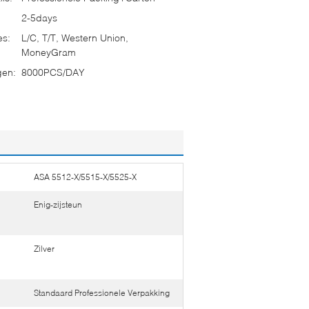
2-5days
es:
L/C, T/T, Western Union,
MoneyGram
gen:
8000PCS/DAY
ASA 5512-X/5515-X/5525-X
Enig-zijsteun
Zilver
Standaard Professionele Verpakking