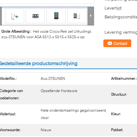
Levertijd:
Betalingsconditi
Grote Afbeelding :
Het vaste Cisco-Rek zet Uitrustings
Levering vermo
asa-STEUNEN voor ASA 5512-x 5515-x 5525-x op
Contact
Gedetailleerde productomschrijving
ModelNo.:
Asa-STEUNEN
Artikelnummer.:
Categorie van
Opzettende Hardware
Structuur:
oebehoren:
Hete onderdompelings gegalvaniseerd
Materiaal:
Kleur:
staal
Voorwaarde:
Nieuw
Pakket: