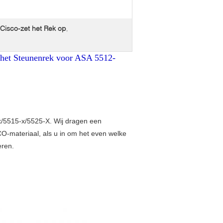
isco-zet het Rek op
,
het Steunenrek voor ASA 5512-
x/5515-x/5525-X. Wij dragen een
CO-materiaal, als u in om het even welke
eren.