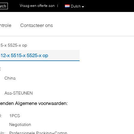
Vraag een offerte aan
|
rch
Dutch
ntrole
Contacteer ons
15-x 5525-x op
12-x 5515-x 5525-x op
:
China
Asa-STEUNEN
zenden Algemene voorwaarden:
l:
1PCS
Negotiation
ls:
Professionele Packing+Carton