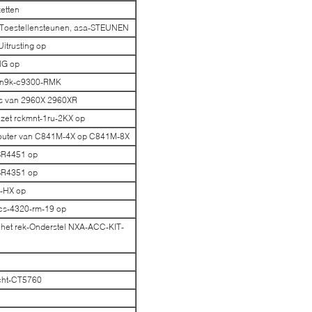
etten
t Toestellensteunen, asa-STEUNEN
itrusting op
NG op
 n9k-c9300-RMK
s van 2960X 2960XR
 zet rckmnt-1ru-2KX op
Router van C841M-4X op C841M-8X
ISR4451 op
ISR4351 op
2-HX op
acs-4320-rm-19 op
het rek-Onderstel NXA-ACC-KIT-
ucht-CT5760