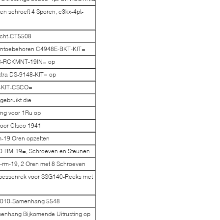
en schroeft 4 Sporen, c3kx-4pt-
lucht-CT5508
euntoebehoren C4948E-BKT-KIT=
A903-RCKMNT-19IN= op
Extra DS-9148-KIT= op
8-KIT-CSCO=
ebruikt die
ng voor 1Ru op
oor Cisco 1941
m-19 Oren opzetten
0-RM-19=, Schroeven en Steunen
-rm-19, 2 Oren met 8 Schroeven
erbessenrek voor SSG140-Reeks met
5010-Samenhang 5548
enhang Bijkomende Uitrusting op