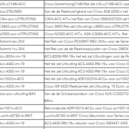
N2k-c2148t-ACC
Cisco-Samenhang2148t Rek die n2k-c2148t-ACC opz
Asa-STEUNEN
Van de de Reeksveiligheid van Cisco ASA 5500-x he
C3kx-acc-UITRUSTING
C3KX-ACC-KIT= het Rek van Cisco 3560X/3750X zet U
C3850-acc-UITRUSTING
Cisco 3850 Rek zet Uitrustings c3850-acc-UITRUSTI
N2300-acc-UITRUSTING
Cisco N2300-ACC-KIT=, N3K-C3064-ACC-KIT=, Rek
Rckmnt-rec-2KX
Het Rek van Cisco RCKMNT-REC-2KX= voor de Serie
Rckmnt-1ru-2KX
Het Rek van de de Reekskatalysator van Cisco 2960X
Acs-800m-rm-19
ACS-800M-RM-19= het rek zet Uitrustingen voor de 
Acs-4450-rm-19
Het rek zet Uitrusting ACS-4450-RM-19= voor Cisco 
Acs-4350-rm-19
Het rek zet Uitrusting ACS-4350-RM-19= voor Cisco 
Asr1002hx-ACS
Het rek zet Uitrusting ASR1002HX-ACS= voor asr100
Acs-4320-rm-19
Cisco ISR 4320 Reeksenrek zet Uitrusting, 19 Duim, 
Nxa-acc-uitrusting-BAV
Van de de Schakelaarsteun van Cisco N2K-C2332TQ 
BAV=
Asr1001x-ACS
Rek-onderstel ASR1001X-ACS= voor Cisco asr1001-X
Lucht-ct5760-rk-MNT
Lucht-ct5760-rk-MNT Cisco-Steunoren voor Series l
Acs-4430-rm-19
ACS-4430-RM-19= rekoren voor Cisco ISR4431-V/K9