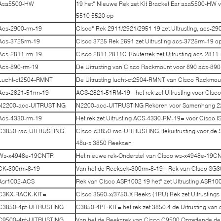
Asa5500-HW
19 het“ Nieuwe Rek zet Kit Bracket Ear asa5500-HW 
5510 5520 op
Acs-2900-rm-19
Cisco“ Rek 2911/2921/2951 19 zet Uitrusting, acs-29
Acs-3725rm-19
Cisco 3725 Rek 2691 zet Uitrusting acs-3725rm-19 o
Acs-2811-rm-19
Cisco 2811 2811C-Routerrek zet Uitrusting acs-2811
Acs-890-rm-19
De Uitrusting van Cisco Rackmount voor 890 acs-890
Lucht-ct2504-RMNT
De Uitrusting lucht-ct2504-RMNT van Cisco Rackmou
Acs-2821-51rm-19
ACS-2821-51RM-19= het rek zet Uitrusting voor Cisc
N2200-acc-UITRUSTING
N2200-acc-UITRUSTING Rekoren voor Samenhang 
Acs-4330-rm-19
Het rek zet Uitrusting ACS-4330-RM-19= voor Cisco
C3850-rac-UITRUSTING
Cisco-c3850-rac-UITRUSTING Rekuitrusting voor de 
48u-s 3850 Reeksen
Ws-x4948e-19CNTR
Het nieuwe rek-Onderstel van Cisco ws-x4948e-19
CK-300rm-8-19
Van het de Reeksck-300rm-8-19= Rek van Cisco SG30
Asr1002-ACS
Rek van Cisco ASR1002 19 het“ zet Uitrusting ASR1
C3KX-RACK-KIT=
Cisco 3560-x/3750-X Reeks (1RU) Rek zet Uitrusting
C3850-4pt-UITRUSTING
C3850-4PT-KIT= het rek zet 3850 4 de Uitrusting van 
C9500-4pt-UITRUSTING
Van het de Reeksrek van Cisco C9500 Opzettende de